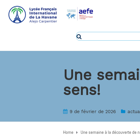
Une semai
sens!
9 de février de 2026
actua
Home
Une semaine à la découverte de n