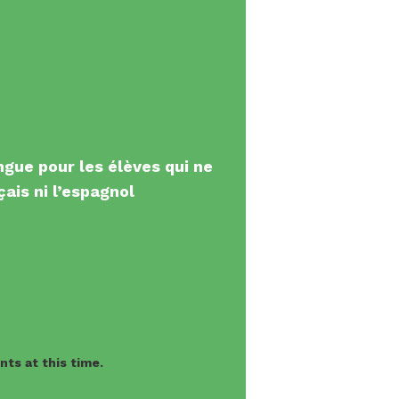
gue pour les élèves qui ne
çais ni l’espagnol
ts at this time.