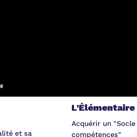
L'Élémentaire
Acquérir un "Socl
ité et sa
compétences"