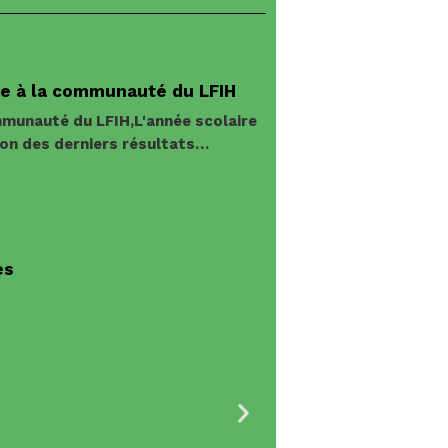
ée à la communauté du LFIH
munauté du LFIH,L'année scolaire
ion des derniers résultats…
es