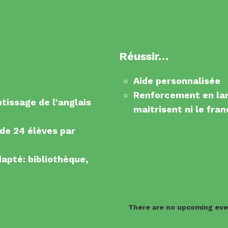
Réussir…
Aide personnalisée
Renforcement en lan
tissage de l’anglais
maitrisent ni le fran
 de 24 élèves par
apté: bibliothèque,
There are no upcoming even