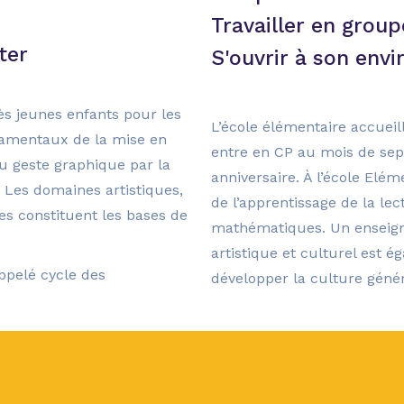
Travailler en group
ter
S'ouvrir à son env
rès jeunes enfants pour les
L’école élémentaire accueill
damentaux de la mise en
entre en CP au mois de sep
u geste graphique par la
anniversaire. À l’école Elém
 Les domaines artistiques,
de l’apprentissage de la lect
ues constituent les bases de
mathématiques. Un enseigne
artistique et culturel est 
ppelé cycle des
développer la culture généra