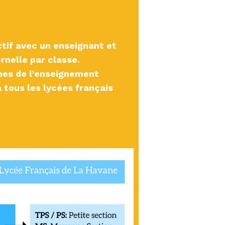
ctif avec un enseignant et
rnelle par classe.
es de l’enseignement
tous les lycées français