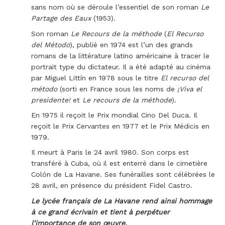
sans nom où se déroule l’essentiel de son roman
Le
Partage des Eaux
(1953).
Son roman
Le Recours de la méthode
(
El Recurso
del Método
), publié en 1974 est l’un des grands
romans de la littérature latino américaine à tracer le
portrait type du dictateur. Il a été adapté au cinéma
par
Miguel Littín
en
1978
sous le titre
El recurso del
método
(sorti en France sous les noms de
¡Viva el
presidente!
et
Le recours de la méthode
).
En 1975 il reçoit le Prix mondial
Cino Del Duca
. Il
reçoit le
Prix Cervantes
en 1977 et le
Prix Médicis
en
1979.
Il meurt à Paris le 24 avril 1980. Son corps est
transféré à Cuba, où il est enterré dans le cimetière
Colón de La Havane. Ses funérailles sont célébrées le
28 avril, en présence du président Fidel Castro.
Le lycée français de La Havane rend ainsi hommage
à ce grand écrivain et tient à perpétuer
l’importance de son œuvre.