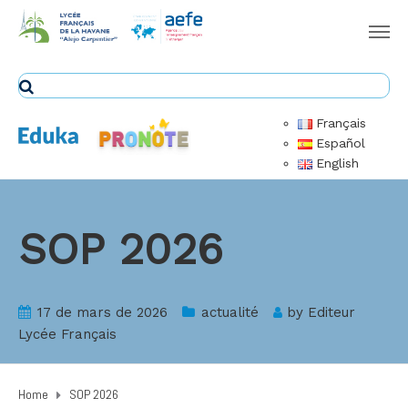
Français
Español
English
SOP 2026
17 de mars de 2026
actualité
by
Editeur
Lycée Français
Home
SOP 2026