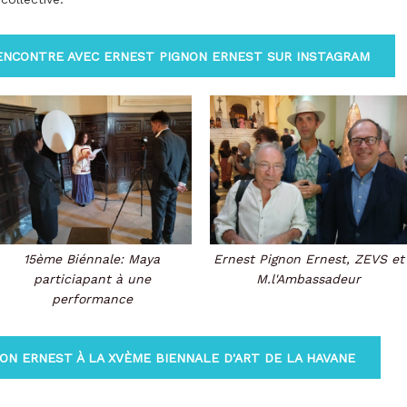
 RENCONTRE AVEC ERNEST PIGNON ERNEST SUR INSTAGRAM
15ème Biénnale: Maya
Ernest Pignon Ernest, ZEVS et
particiapant à une
M.l'Ambassadeur
performance
ON ERNEST À LA XVÈME BIENNALE D'ART DE LA HAVANE