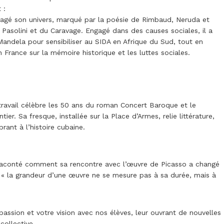
 :
rtagé son univers, marqué par la poésie de Rimbaud, Neruda et
e Pasolini et du Caravage. Engagé dans des causes sociales, il a
ndela pour sensibiliser au SIDA en Afrique du Sud, tout en
France sur la mémoire historique et les luttes sociales.
 travail célèbre les 50 ans du roman Concert Baroque et le
ier. Sa fresque, installée sur la Place d’Armes, relie littérature,
ant à l’histoire cubaine.
 raconté comment sa rencontre avec l’œuvre de Picasso a changé
ue « la grandeur d’une œuvre ne se mesure pas à sa durée, mais à
 passion et votre vision avec nos élèves, leur ouvrant de nouvelles
collective.