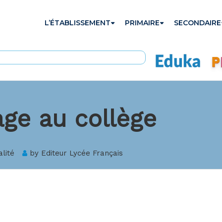
L’ÉTABLISSEMENT
PRIMAIRE
SECONDAIRE
age au collège
alité
by
Editeur Lycée Français