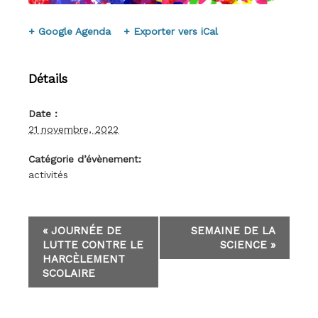
+ Google Agenda
+ Exporter vers iCal
Détails
Date :
21 novembre, 2022
Catégorie d’évènement:
activités
E
«
JOURNÉE DE
SEMAINE DE LA
v
LUTTE CONTRE LE
SCIENCE
»
e
HARCÈLEMENT
n
SCOLAIRE
t
N