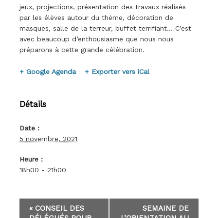
jeux, projections, présentation des travaux réalisés
par les élèves autour du thème, décoration de
masques, salle de la terreur, buffet terrifiant… C’est
avec beaucoup d’enthousiasme que nous nous
préparons à cette grande célébration.
+ Google Agenda
+ Exporter vers iCal
Détails
Date :
5 novembre, 2021
Heure :
18h00 - 21h00
E
«
CONSEIL DES
SEMAINE DE
v
DÉLÉGUÉS POUR
L’ORIENTATION AU