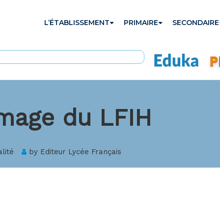
L’ÉTABLISSEMENT
PRIMAIRE
SECONDAIRE
image du LFIH
lité
by
Editeur Lycée Français