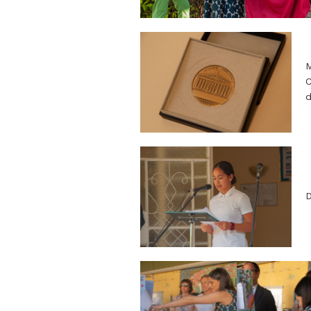
M
C
d
D