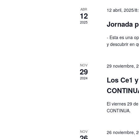
e
n
R
n
t
ABR
12 abril, 2025/
e
12
e
c
n
z
Jornada p
2025
h
u
a
e
n
- Esta es una op
r
v
e
y descubrir en 
c
d
i
h
a
e
g
t
r
NOV
29 noviembre, 
e
29
a
É
.
Los Ce1 y 
2024
v
t
è
CONTINU
n
i
e
o
El viernes 29 de
m
CONTINUA.
e
n
n
d
t
NOV
26 noviembre, 
s
e
26