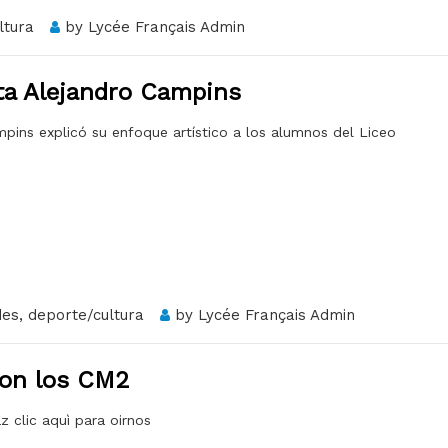
ltura
by
Lycée Français Admin
sta Alejandro Campins
mpins explicó su enfoque artístico a los alumnos del Liceo
des
,
deporte/cultura
by
Lycée Français Admin
con los CM2
 clic aquì para oirnos