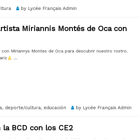
ltura
by
Lycée Français Admin
artista Miriannis Montés de Oca con
on Miriannys Montes de Oca para descubrir nuestro rostro.
ariz
…
s
,
deporte/cultura
,
educación
by
Lycée Français Admin
en la BCD con los CE2