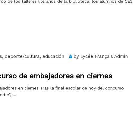
rco de los talleres literarios de la biblioteca, los alumnos de CE2
s
,
deporte/cultura
,
educación
by
Lycée Français Admin
ncurso de embajadores en ciernes
jadores en ciernes Tras la final escolar de hoy del concurso
erbe”,
…